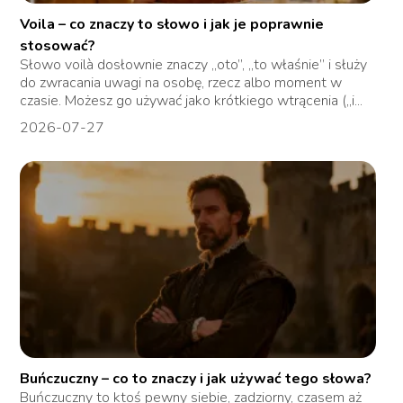
Voila – co znaczy to słowo i jak je poprawnie
stosować?
Słowo voilà dosłownie znaczy „oto”, „to właśnie” i służy
do zwracania uwagi na osobę, rzecz albo moment w
czasie. Możesz go używać jako krótkiego wtrącenia („i...
2026-07-27
Buńczuczny – co to znaczy i jak używać tego słowa?
Buńczuczny to ktoś pewny siebie, zadziorny, czasem aż