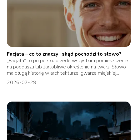
Facjata – co to znaczy i skąd pochodzi to słowo?
„Facjata” to po polsku przede wszystkim pomieszczenie
na poddaszu lub żartobliwe określenie na twarz. Słowo
ma długą historię w architekturze, gwarze miejskiej...
2026-07-29