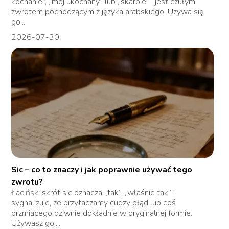
kochanie”, „mój ukochany” lub „skarbie” i jest czułym
zwrotem pochodzącym z języka arabskiego. Używa się
go...
2026-07-30
Sic – co to znaczy i jak poprawnie używać tego
zwrotu?
Łaciński skrót sic oznacza „tak”, „właśnie tak” i
sygnalizuje, że przytaczamy cudzy błąd lub coś
brzmiącego dziwnie dokładnie w oryginalnej formie.
Używasz go,...