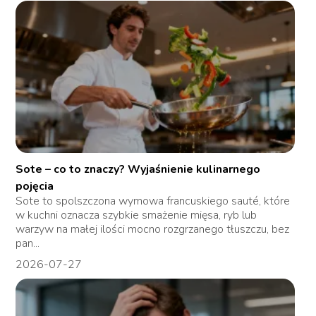
Sote – co to znaczy? Wyjaśnienie kulinarnego
pojęcia
Sote to spolszczona wymowa francuskiego sauté, które
w kuchni oznacza szybkie smażenie mięsa, ryb lub
warzyw na małej ilości mocno rozgrzanego tłuszczu, bez
pan...
2026-07-27