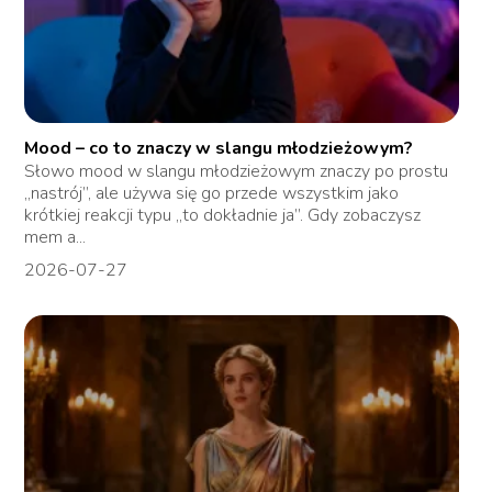
Mood – co to znaczy w slangu młodzieżowym?
Słowo mood w slangu młodzieżowym znaczy po prostu
„nastrój”, ale używa się go przede wszystkim jako
krótkiej reakcji typu „to dokładnie ja”. Gdy zobaczysz
mem a...
2026-07-27