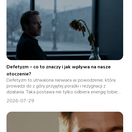
Defetyzm – co to znaczy i jak wpływa na nasze
otoczenie?
Defetyzm to utrwalona niewiara w powodzenie, która
prowadzi do z góry przyjętej porażki i rezygnacji z
działania. Taka postawa nie tylko odbiera energię tobie,...
2026-07-29