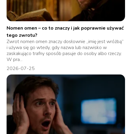
Nomen omen – co to znaczy i jak poprawnie używać
tego zwrotu?
Zwrot nomen omen znaczy dosłownie „imię jest wróżbą”
i używa się go wtedy, gdy nazwa lub nazwisko w
zaskakująco trafny sposób pasuje do osoby albo rzeczy.
W pra...
2026-07-25