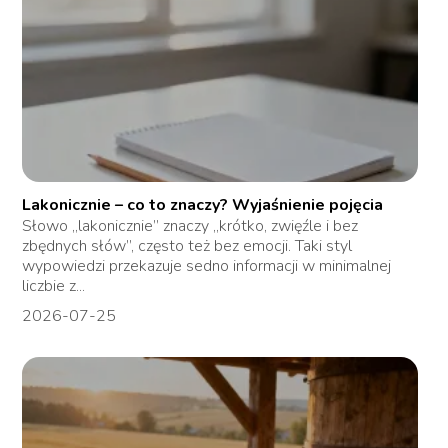
Lakonicznie – co to znaczy? Wyjaśnienie pojęcia
Słowo „lakonicznie” znaczy „krótko, zwięźle i bez
zbędnych słów”, często też bez emocji. Taki styl
wypowiedzi przekazuje sedno informacji w minimalnej
liczbie z...
2026-07-25