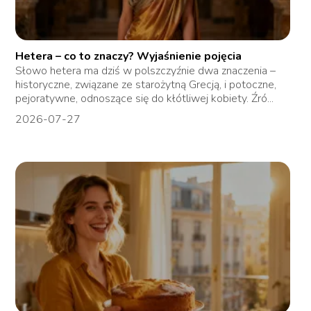
Hetera – co to znaczy? Wyjaśnienie pojęcia
Słowo hetera ma dziś w polszczyźnie dwa znaczenia –
historyczne, związane ze starożytną Grecją, i potoczne,
pejoratywne, odnoszące się do kłótliwej kobiety. Źró...
2026-07-27