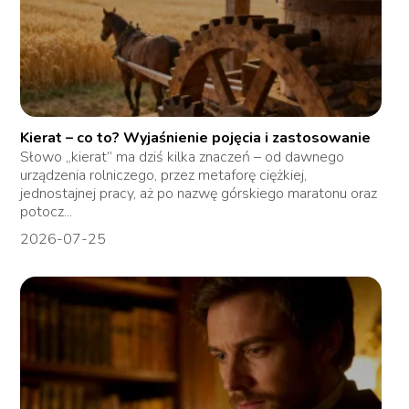
Kierat – co to? Wyjaśnienie pojęcia i zastosowanie
Słowo „kierat” ma dziś kilka znaczeń – od dawnego
urządzenia rolniczego, przez metaforę ciężkiej,
jednostajnej pracy, aż po nazwę górskiego maratonu oraz
potocz...
2026-07-25