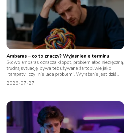
Ambaras – co to znaczy? Wyjaśnienie terminu
Słowo ambaras oznacza kłopot, problem albo niezręczną,
trudną sytuację, bywa też używane żartobliwie jako
„tarapaty” czy „nie lada problem”. Wyrażenie jest dziś...
2026-07-27