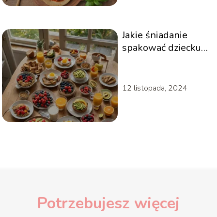
Jakie śniadanie
spakować dziecku
do szkoły?
Inspiracje na
zdrowe i sycące
12 listopada, 2024
dania
Potrzebujesz więcej