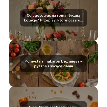
Co ugotować na romantyczną
kolację? Przepisy, które oczarują
Twoją drugą połówkę
Pomysł na makaron bez mięsa –
pyszne i sycące dania
wegetariańskie