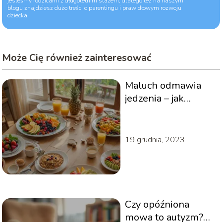
jesteśmy rodzicami z długoletnim stażem, dlatego też na naszym
blogu znajdziesz dużo treści o parentingu i prawidłowym rozwoju
dziecka.
Może Cię również zainteresować
Maluch odmawia
jedzenia – jak
postąpić?
Skuteczne metody
na zwiększenie
19 grudnia, 2023
łaknienia
Czy opóźniona
mowa to autyzm?