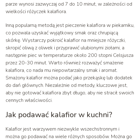
parze wynosi zazwyczaj od 7 do 10 minut, w zależności od
wielkości różyczek kalafiora.
Inną popularną metodą jest pieczenie kalafiora w piekarniku,
co pozwala uzyskać wyjątkowy smak oraz chrupiącą
skórkę. Wystarczy pokroić kalafior na mniejsze różyczki,
skropić oliwą z oliwek i przyprawić ulubionymi ziołami, a
następnie piec w temperaturze około 200 stopni Celsjusza
przez 20-30 minut. Warto również rozważyć smażenie
kalafiora, co nada mu niepowtarzalny smak i aromat.
Smażony kalafior można podać jako przekąskę lub dodatek
do dań głównych. Niezależnie od metody, kluczowe jest,
aby nie gotować kalafiora zbyt długo, aby nie stracił swoich
cennych właściwości.
Jak podawać kalafior w kuchni?
Kalafior jest warzywem niezwykle wszechstronnym i
można go podawać na wiele różnych sposobów. Można go