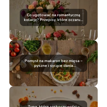
Co ugotować na romantyczną
kolację? Przepisy, które oczarują
Twoją drugą połówkę
Pomysł na makaron bez mięsa –
pyszne i sycące dania
wegetariańskie
Zupa, która zaskoczy gości –