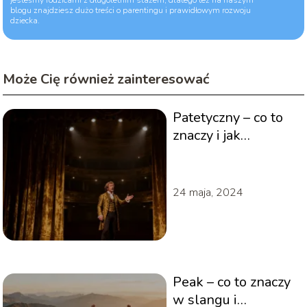
jesteśmy rodzicami z długoletnim stażem, dlatego też na naszym
blogu znajdziesz dużo treści o parentingu i prawidłowym rozwoju
dziecka.
Może Cię również zainteresować
Patetyczny – co to
znaczy i jak
poprawnie używać
tego słowa?
24 maja, 2024
Peak – co to znaczy
w slangu i