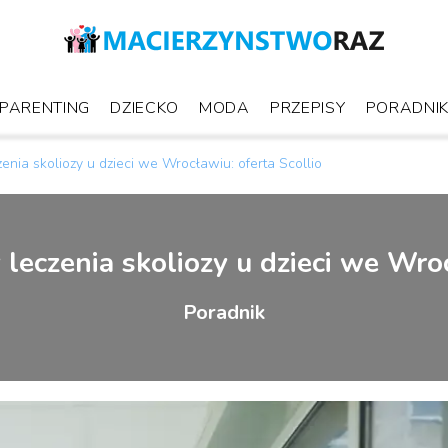
PARENTING
DZIECKO
MODA
PRZEPISY
PORADNI
nia skoliozy u dzieci we Wrocławiu: oferta Scollio
eczenia skoliozy u dzieci we Wroc
Poradnik