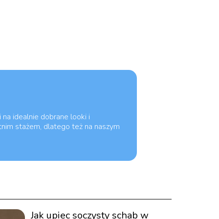
 na idealnie dobrane looki i
tnim stażem, dlatego też na naszym
Jak upiec soczysty schab w