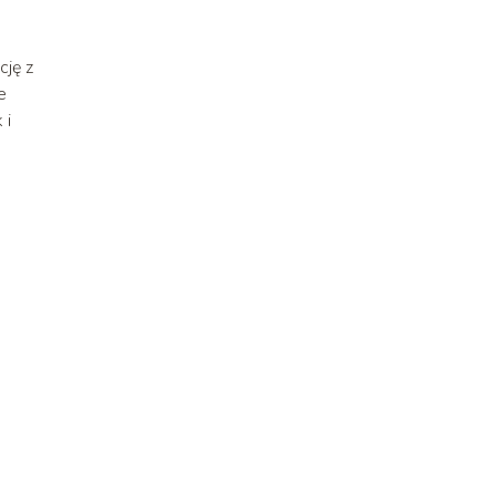
cję z
e
 i
e