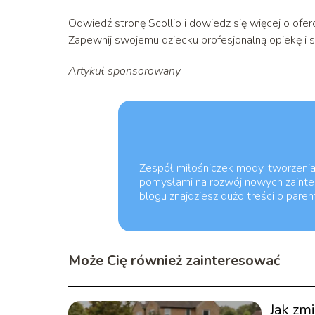
Odwiedź stronę Scollio i dowiedz się więcej o ofer
Zapewnij swojemu dziecku profesjonalną opiekę i 
Artykuł sponsorowany
Zespół miłośniczek mody, tworzenia s
pomysłami na rozwój nowych zainter
blogu znajdziesz dużo treści o pare
Może Cię również zainteresować
Jak zm