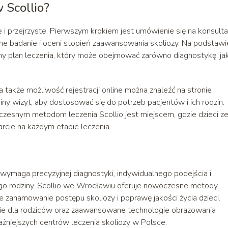
w Scollio?
e i przejrzyste. Pierwszym krokiem jest umówienie się na konsulta
ne badanie i oceni stopień zaawansowania skoliozy. Na podstawi
 plan leczenia, który może obejmować zarówno diagnostykę, jak
 także możliwość rejestracji online można znaleźć na stronie
rminy wizyt, aby dostosować się do potrzeb pacjentów i ich rodzin.
czesnym metodom leczenia Scollio jest miejscem, gdzie dzieci z
arcie na każdym etapie leczenia.
y wymaga precyzyjnej diagnostyki, indywidualnego podejścia i
jego rodziny. Scollio we Wrocławiu oferuje nowoczesne metody
ne zahamowanie postępu skoliozy i poprawę jakości życia dzieci.
ie dla rodziców oraz zaawansowane technologie obrazowania
ważniejszych centrów leczenia skoliozy w Polsce.