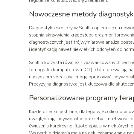
regularnie konsultować się z lekarzem.
Nowoczesne metody diagnostyki 
Diagnostyka skoliozy w Scollio opiera się na now
stopnia skrzywienia kręgosłupa oraz monitorowani
diagnostycznych jest trójwymiarowa analiza posta
i identyfikację nawet niewielkich odchyleń od norm
Scollio korzysta również z zaawansowanych technol
tomografia komputerowa (CT), które pozwalają na 
narzędziom specjaliści mogą opracować indywidual
Precyzyjna diagnostyka jest kluczowa dla skutecznoś
Personalizowane programy terap
Każde dziecko jest inne, dlatego w Scollio oprac
uwzględniają indywidualne potrzeby i możliwości p
ćwiczenia korekcyjne, fizjoterapia, a w niektóryc
Wszystkie działania mają na celu zahamowanie post