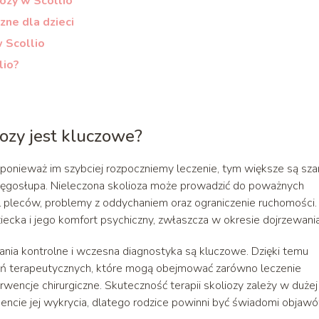
ozy w Scollio
ne dla dzieci
w Scollio
lio?
ozy jest kluczowe?
ponieważ im szybciej rozpoczniemy leczenie, tym większe są sz
ręgosłupa. Nieleczona skolioza może prowadzić do poważnych
 pleców, problemy z oddychaniem oraz ograniczenie ruchomości.
cka i jego komfort psychiczny, zwłaszcza w okresie dojrzewania
dania kontrolne i wczesna diagnostyka są kluczowe. Dzięki temu
łań terapeutycznych, które mogą obejmować zarówno leczenie
rwencje chirurgiczne. Skuteczność terapii skoliozy zależy w dużej
cie jej wykrycia, dlatego rodzice powinni być świadomi objawó