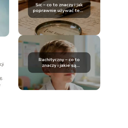
Sic – co to znaczy i jak
poprawnie używać tego
zwrotu?
Rachityczny – co to
ji
znaczy i jakie są
objawy?
ę,
e