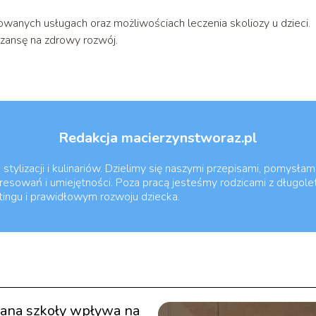
owanych usługach oraz możliwościach leczenia skoliozy u dzieci.
szansę na zdrowy rozwój.
Redakcja macierzynstworaz.pl
tylizacji i kulinariów. Dzielimy się naszymi przepisami, pomysłami
esowań i umiejętności. Poza pracą jesteśmy rodzicami z długole
ntingu i prawidłowym rozwoju dziecka.
iana szkoły wpływa na