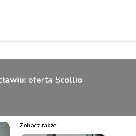
K
ławiu: oferta Scollio
Zobacz także: