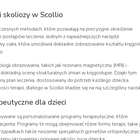
skoliozy w Scollio
oczesnych metodach, które pozwalają na precyzyjne określenie
e postępów leczenia. Jednym z najważniejszych narzędzi
wy ciała, która umożliwia dokładne zobrazowanie kształtu kręgos
y.
ogii obrazowania, takich jak rezonans magnetyczny (MRI) i
dokładną ocenę strukturalnych zmian w kręgosłupie. Dzięki tym
ny plan leczenia, dostosowany do potrzeb każdego dziecka.
ci terapii, dlatego w Scollio kładzie się na nią szczególny nacis
eutyczne dla dzieci
owywane są personalizowane programy terapeutyczne, które
acjenta. Programy te mogą obejmować różne formy terapii, takie 
h przypadkach także noszenie specjalnych gorsetów ortopedycznyc
ępu skrzywienia i poprawę jakości życia dziecka.