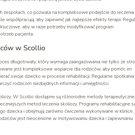
nych zespołach, co pozwala na kompleksowe podejście do leczenia
ściśle współpracują, aby zapewnić jak najlepsze efekty terapii. Regu
ą kluczowe, aby w razie potrzeby modyfikować program
otrzeb pacjenta.
ziców w Scollio
oces długotrwały, który wymaga zaangażowania nie tylko ze str
erowane jest kompleksowe wsparcie dla rodziców, aby pomóc im
erać swoje dziecko w procesie rehabilitacji. Regularne spotkania
czyć rodzicom niezbędnych informacji i umiejętności.
koliozy. W Scollio dostępne są różnorodne metody terapeutyczne
teczniejszych metod leczenia skoliozy. Programy rehabilitacyjne s
 dziecka i obejmują zarówno ćwiczenia wykonywane w klinice, j
odziców jest nieocenione w motywowaniu dziecka i zapewnianiu