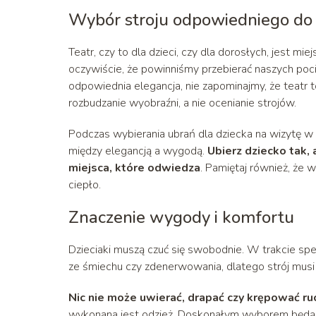
Wybór stroju odpowiedniego do 
Teatr, czy to dla dzieci, czy dla dorosłych, jest m
oczywiście, że powinniśmy przebierać naszych poci
odpowiednia elegancja, nie zapominajmy, że teatr 
rozbudzanie wyobraźni, a nie ocenianie strojów.
Podczas wybierania ubrań dla dziecka na wizytę w
między elegancją a wygodą.
Ubierz dziecko tak,
miejsca, które odwiedza
. Pamiętaj również, że 
ciepło.
Znaczenie wygody i komfortu
Dzieciaki muszą czuć się swobodnie. W trakcie sp
ze śmiechu czy zdenerwowania, dlatego strój mu
Nic nie może uwierać, drapać czy krępować r
wykonana jest odzież. Doskonałym wyborem będą te