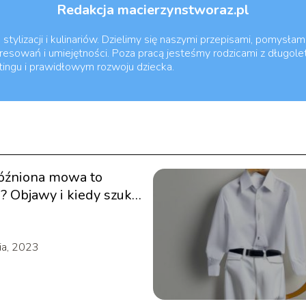
Redakcja macierzynstworaz.pl
tylizacji i kulinariów. Dzielimy się naszymi przepisami, pomysłami
esowań i umiejętności. Poza pracą jesteśmy rodzicami z długole
ntingu i prawidłowym rozwoju dziecka.
óźniona mowa to
? Objawy i kiedy szukać
y
ia, 2023