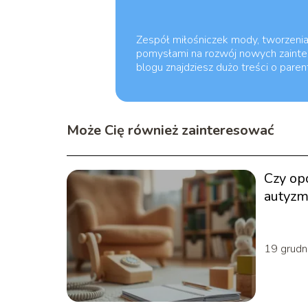
Zespół miłośniczek mody, tworzenia s
pomysłami na rozwój nowych zainter
blogu znajdziesz dużo treści o pare
Może Cię również zainteresować
Czy op
autyzm
pomoc
19 grudn