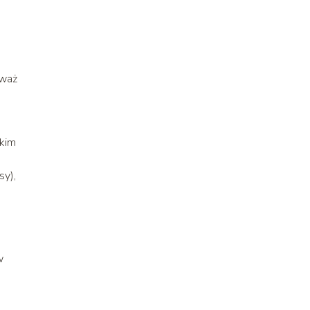
eważ
skim
sy),
w