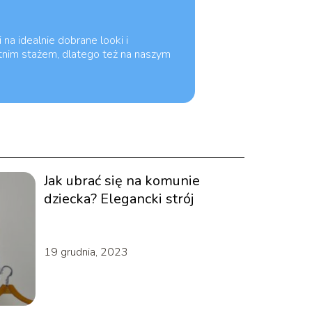
 na idealnie dobrane looki i
tnim stażem, dlatego też na naszym
Jak ubrać się na komunie
dziecka? Elegancki strój
19 grudnia, 2023