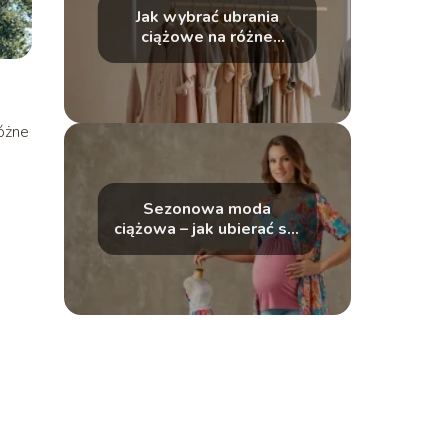
Jak wybrać ubrania
ciążowe na różne
okazje? Stylowe
propozycje na co dzień i
wyjątkowe chwile
óżne
Sezonowa moda
ciążowa – jak ubierać się
w ciąży latem, zimą i w
okresach
przejściowych?