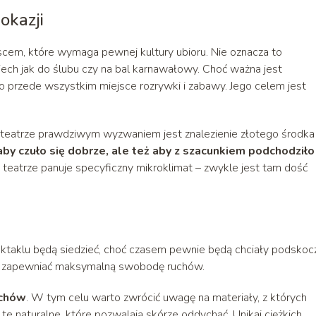
okazji
iejscem, które wymaga pewnej kultury ubioru. Nie oznacza to
ech jak do ślubu czy na bal karnawałowy. Choć ważna jest
to przede wszystkim miejsce rozrywki i zabawy. Jego celem jest
 teatrze prawdziwym wyzwaniem jest znalezienie złotego środka
 aby czuło się dobrze, ale też aby z szacunkiem podchodziło
w teatrze panuje specyficzny mikroklimat – zwykle jest tam dość
ektaklu będą siedzieć, choć czasem pewnie będą chciały podskoc
si zapewniać maksymalną swobodę ruchów.
uchów
. W tym celu warto zwrócić uwagę na materiały, z których
 naturalne, które pozwalają skórze oddychać. Unikaj ciężkich,