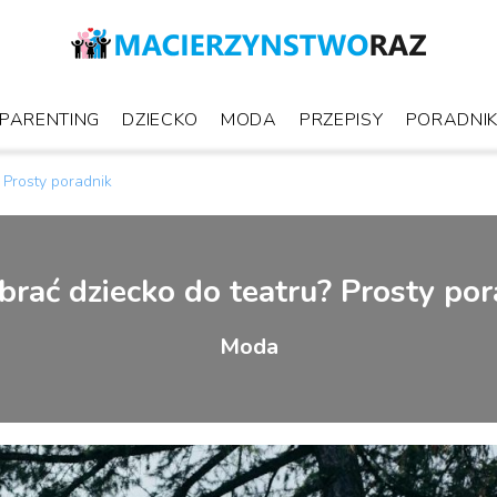
PARENTING
DZIECKO
MODA
PRZEPISY
PORADNI
 Prosty poradnik
brać dziecko do teatru? Prosty po
Moda