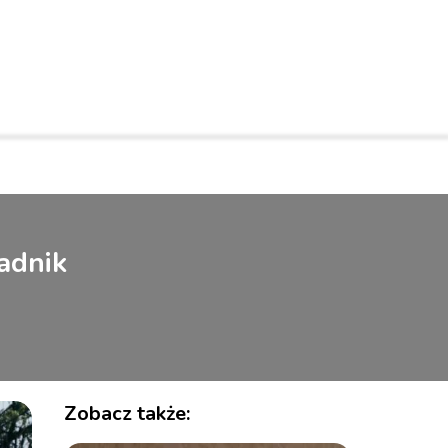
K
radnik
Zobacz także: