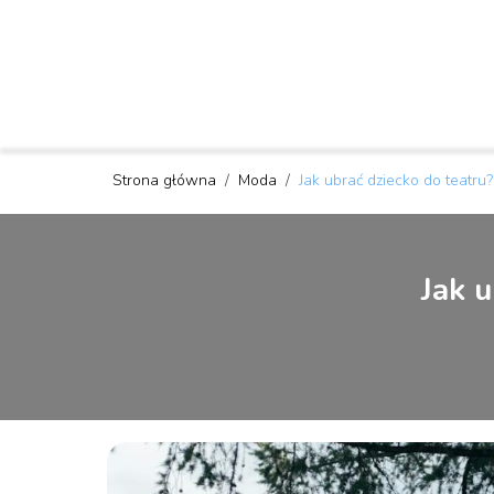
Strona główna
/
Moda
/
Jak ubrać dziecko do teatru?
Jak u