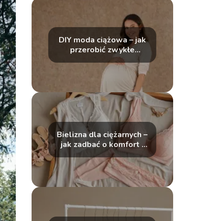
DIY moda ciążowa – jak
przerobić zwykłe
ubrania na wygodne
stylizacje ciążowe?
Bielizna dla ciężarnych –
jak zadbać o komfort i
wsparcie w czasie
ciąży?