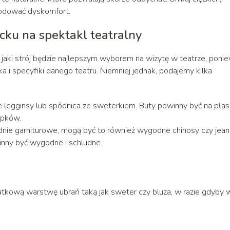
wodować dyskomfort.
ecku na spektakl teatralny
 jaki strój będzie najlepszym wyborem na wizytę w teatrze, poni
ka i specyfiki danego teatru. Niemniej jednak, podajemy kilka
 legginsy lub spódnica ze sweterkiem. Buty powinny być na pła
mpków.
dnie garniturowe, mogą być to również wygodne chinosy czy jean
inny być wygodne i schludne.
kową warstwę ubrań taką jak sweter czy bluza, w razie gdyby 