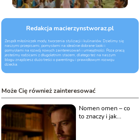
Redakcja macierzynstworaz.pl
Zespół miłośniczek mody, tworzenia stylizacji i kulinariów. Dzielimy się
naszymi przepisami, pomysłami na idealnie dobrane looki i
pomysłami na rozwój nowych zainteresowań i umiejętności. Poza pracą
jesteśmy rodzicami z długoletnim stażem, dlatego też na naszym
blogu znajdziesz dużo treści o parentingu i prawidłowym rozwoju
dziecka.
Może Cię również zainteresować
Nomen omen – co
to znaczy i jak
poprawnie używać
tego zwrotu?