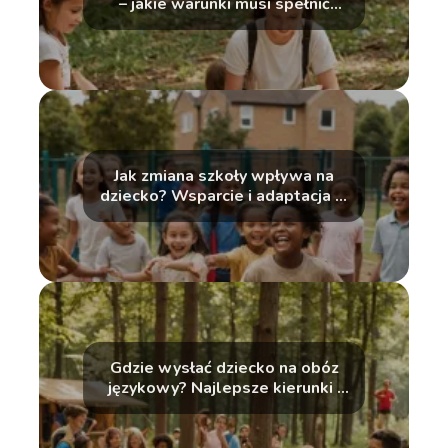
– jakie warunki musi spełnić
dziecko?
Jak zmiana szkoły wpływa na
dziecko? Wsparcie i adaptacja w
nowym środowisku
Gdzie wysłać dziecko na obóz
językowy? Najlepsze kierunki i
organizatorzy