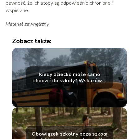
pewność, że ich stopy są odpowiednio chronione i
wspierane.
Materiał zewnętrzny
Zobacz także:
Kiedy dziecko może samo
chodzić do szkoły? Wskazówki
dla rodziców
Obowiązek szkolny poza szkołą