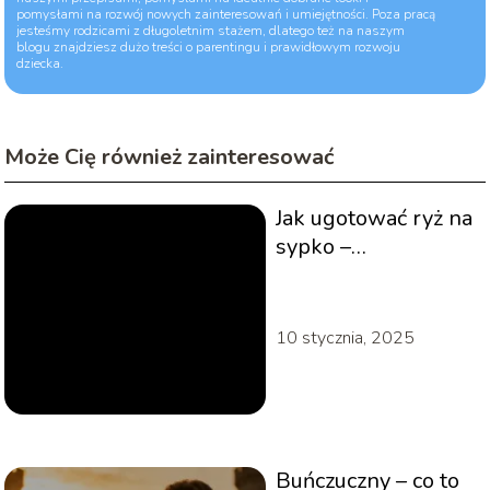
pomysłami na rozwój nowych zainteresowań i umiejętności. Poza pracą
jesteśmy rodzicami z długoletnim stażem, dlatego też na naszym
blogu znajdziesz dużo treści o parentingu i prawidłowym rozwoju
dziecka.
Może Cię również zainteresować
Jak ugotować ryż na
sypko –
sprawdzony
przepis?
10 stycznia, 2025
Buńczuczny – co to