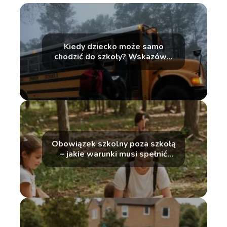
Kiedy dziecko może samo
chodzić do szkoły? Wskazówki
dla rodziców
Obowiązek szkolny poza szkołą
– jakie warunki musi spełnić
dziecko?