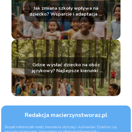
Jak zmiana szkoły wpływa na
dziecko? Wsparcie i adaptacja w
nowym środowisku
Gdzie wysłać dziecko na obóz
językowy? Najlepsze kierunki i
organizatorzy
Redakcja macierzynstworaz.pl
Zespół miłośniczek mody, tworzenia stylizacji i kulinariów. Dzielimy się
naszymi przepisami, pomysłami na idealnie dobrane looki i